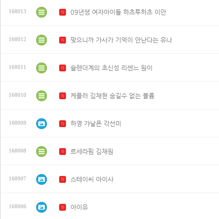
09년생 여자아이돌 하츠투하츠 이안
168013
N
맞으니까 가사가 기억이 안난다는 유나
168012
N
슬렌더계의 초신성 리센느 원이
168011
N
케플러 김채현 숨길수 없는 볼륨
168010
N
하영 갸날픈 각선미
168009
N
르세라핌 김채원
168008
N
스테이씨 아이사
168007
N
아이유
168006
N