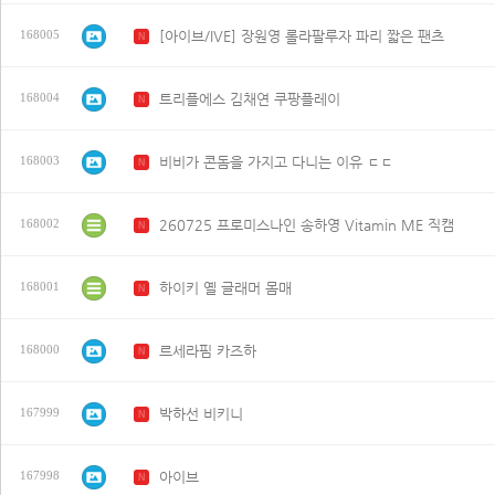
[아이브/IVE] 장원영 롤라팔루자 파리 짧은 팬츠
168005
N
트리플에스 김채연 쿠팡플레이
168004
N
비비가 콘돔을 가지고 다니는 이유 ㄷㄷ
168003
N
260725 프로미스나인 송하영 Vitamin ME 직캠
168002
N
하이키 옐 글래머 몸매
168001
N
르세라핌 카즈하
168000
N
박하선 비키니
167999
N
아이브
167998
N