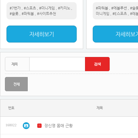
#7번가
,
#스포츠
,
#미니게임
,
#카지노
,
#파워볼
,
#에볼루션
,
#슬
#슬롯
,
#파워볼
,
#사이트추천
미니게임
,
#E스포츠
,
#레
자세히보기
자세히보
전체
번호
제목
장신영 몸매 근황
168022
N