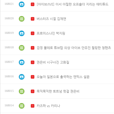
[아이브/IVE] 이서 아찔한 오프숄더 지리는 애티튜드
168021
N
버스터즈 시절 김채연
168020
N
프로미스나인 박지원
168019
N
검정 볼레로 튜브탑 의상 아이브 안유진 헐렁한 청팬츠
168018
N
권은비 시구사진 고화질
168017
N
오늘자 일본으로 출국하는 엔믹스 설윤
168016
N
묵직묵직한 토트넘 핫걸 권은비
168015
N
카즈하 vs 카리나
168014
N