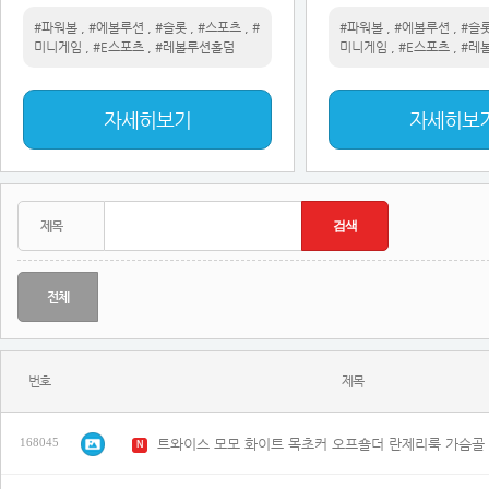
#파워볼
,
#에볼루션
,
#슬롯
,
#스포츠
,
#
#파워볼
,
#에볼루션
,
#슬
미니게임
,
#E스포츠
,
#레볼루션홀덤
미니게임
,
#E스포츠
,
#레
자세히보기
자세히보
전체
번호
제목
트와이스 모모 화이트 목초커 오프숄더 란제리룩 가슴골
168045
N