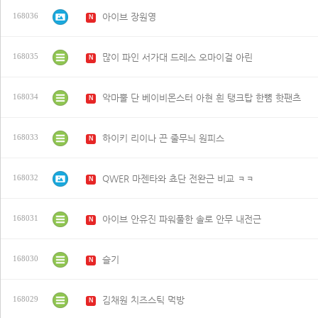
아이브 장원영
168036
N
많이 파인 서가대 드레스 오마이걸 아린
168035
N
악마뿔 단 베이비몬스터 아현 흰 탱크탑 한뼘 핫팬츠
168034
N
하이키 리이나 끈 줄무늬 원피스
168033
N
QWER 마젠타와 쵸단 전완근 비교 ㅋㅋ
168032
N
아이브 안유진 파워풀한 솔로 안무 내전근
168031
N
슬기
168030
N
김채원 치즈스틱 먹방
168029
N