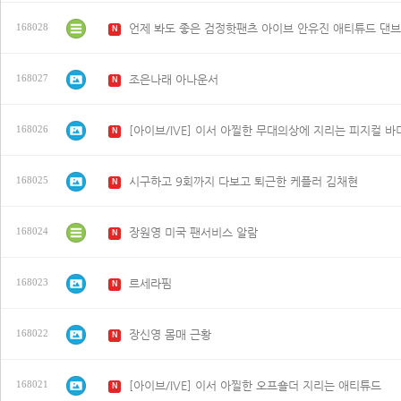
언제 봐도 좋은 검정핫팬츠 아이브 안유진 애티튜드 댄브
168028
N
조은나래 아나운서
168027
N
[아이브/IVE] 이서 아찔한 무대의상에 지리는 피지컬 
168026
N
시구하고 9회까지 다보고 퇴근한 케플러 김채현
168025
N
장원영 미국 팬서비스 알람
168024
N
르세라핌
168023
N
장신영 몸매 근황
168022
N
[아이브/IVE] 이서 아찔한 오프숄더 지리는 애티튜드
168021
N