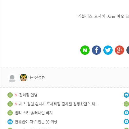
러블리즈 오사카 Ario 야오 
타짜신정환
김희정 인별
N
셔츠 걸친 흰나시 르세라핌 김채원 검정핫팬츠 허벅지 (2)
N
빌리 츠키 흘러내린 바지
안유진이 자주 입는 옷 색상