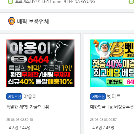
프로미스나인 이나경 fromis_9 LEE NA GYUNG
베픽 보증업체
야옹이
벳마트
베픽추천
베픽추천
특별한 혜택! 자금력 1위!
대한민국 1등 베팅솔루션
25-06-03 02:50:48
25-06-03 03:00:57
4.8점 / 44명
4.6점 / 45명