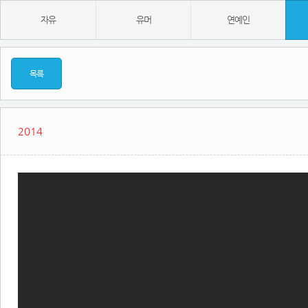
자유
유머
연예인
목록
2014