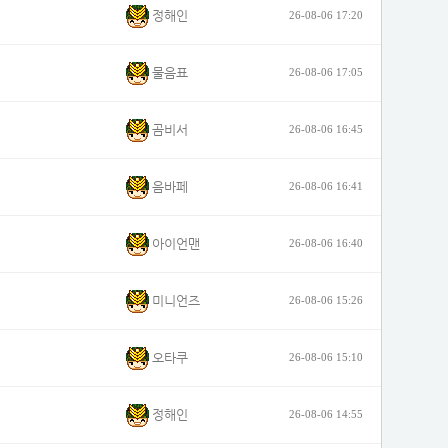
정해인
26-08-06 17:20
물음표
26-08-06 17:05
곰비서
26-08-06 16:45
음바페
26-08-06 16:41
아이언맨
26-08-06 16:40
미니언즈
26-08-06 15:26
오타쿠
26-08-06 15:10
정해인
26-08-06 14:55