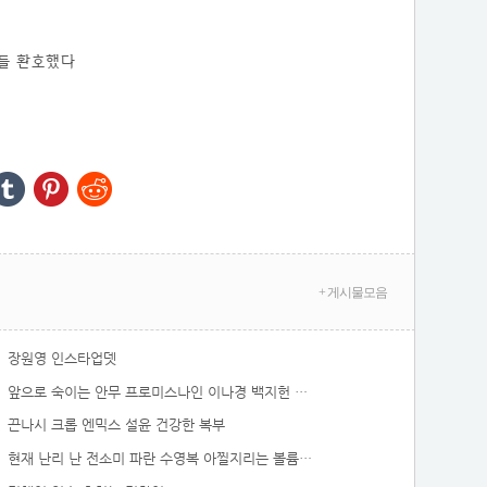
성들 환호했다
+ 게시물모음
장원영 인스타업뎃
앞으로 숙이는 안무 프로미스나인 이나경 백지헌 이채영
끈나시 크롭 엔믹스 설윤 건강한 복부
현재 난리 난 전소미 파란 수영복 아찔지리는 볼륨감 수준 [약후]