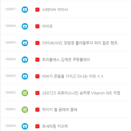
스테이씨 아이사
168007
N
아이유
168006
N
[아이브/IVE] 장원영 롤라팔루자 파리 짧은 팬츠
168005
N
트리플에스 김채연 쿠팡플레이
168004
N
비비가 콘돔을 가지고 다니는 이유 ㄷㄷ
168003
N
260725 프로미스나인 송하영 Vitamin ME 직캠
168002
N
하이키 옐 글래머 몸매
168001
N
르세라핌 카즈하
168000
N