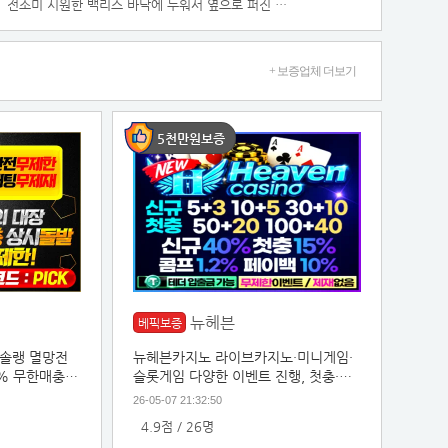
전소미 시원한 백리스 바닥에 누워서 옆으로 퍼진 사이드붑.mp4
+ 보증업체 더보기
5천만원보증
뉴헤븐
베픽보증
J솔랭 멸망전
뉴헤븐카지노 라이브카지노·미니게임·
% 무한매충이
슬롯게임 다양한 이벤트 진행, 첫충·재
충·페이백 혜택과 빠른충전 무제한환전
26-05-07 21:32:50
지원
4.9점 / 26명