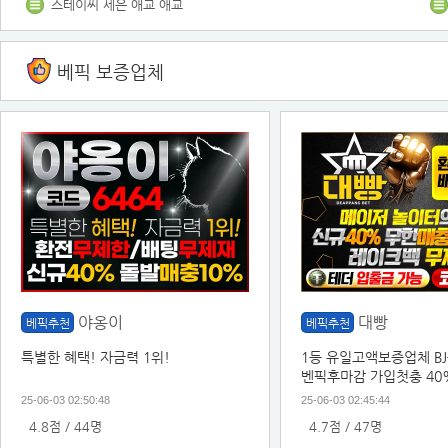
스테이씨 세은 애교 애교
베픽 보증업체
야옹이
대빵
베픽추천
베픽추천
특별한 혜택! 자금력 1위!
1등 유일고액보증업체 B
벤픽후마감 가입첫충 40
벤트
25-06-03 02:50:48
25-06-03 02:45:44
4.8점 / 44명
4.7점 / 47명