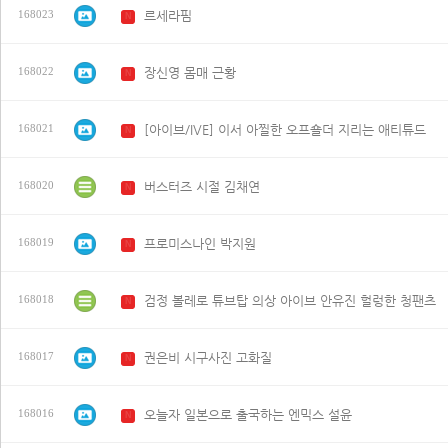
르세라핌
168023
N
장신영 몸매 근황
168022
N
[아이브/IVE] 이서 아찔한 오프숄더 지리는 애티튜드
168021
N
버스터즈 시절 김채연
168020
N
프로미스나인 박지원
168019
N
검정 볼레로 튜브탑 의상 아이브 안유진 헐렁한 청팬츠
168018
N
권은비 시구사진 고화질
168017
N
오늘자 일본으로 출국하는 엔믹스 설윤
168016
N