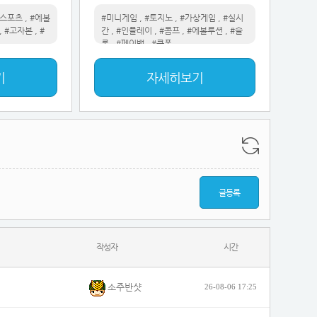
E스포츠
,
#에볼
#미니게임
,
#토지노
,
#가상게임
,
#실시
,
#고자본
,
#
간
,
#인플레이
,
#콤프
,
#에볼루션
,
#슬
롯
,
#페이백
,
#쿠폰
기
자세히보기
글등록
작성자
시간
소주반샷
26-08-06 17:25