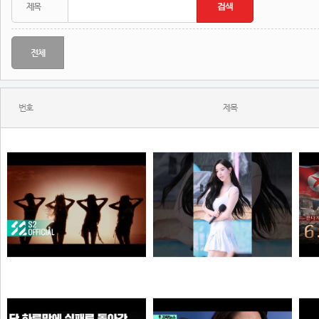
전체
번호
제목
KISS OF LIFE (키스오브라이프) 'SWEAT' Official Music Video
와...ㅈㄴ좋다
N
N
N
원빈해설위원
해골