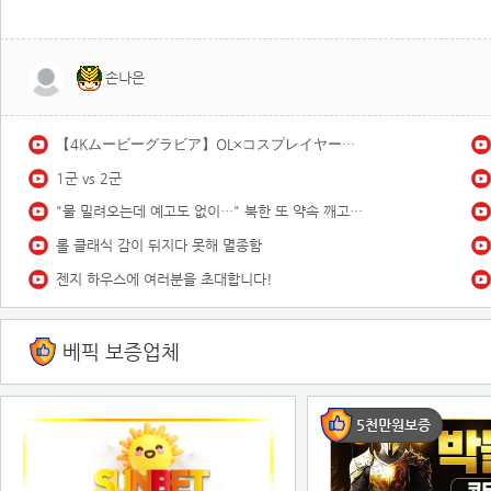
손나은
【4Kムービーグラビア】OL×コスプレイヤーの二刀流ヒロイン #大原円香 ちゃんが再登場！“殻を破る”をテーマに可愛らしさも破壊力もパワーアップした水着撮影に最高画質で没入密着！【メイキング】
1군 vs 2군
"물 밀려오는데 예고도 없이…" 북한 또 약속 깨고 '무단 방류'
롤 클래식 감이 뒤지다 못해 멸종함
젠지 하우스에 여러분을 초대합니다!
베픽 보증업체
5천만원보증