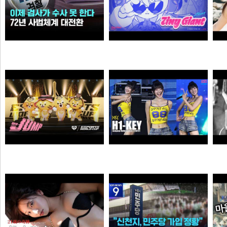
이제 검사가 직접 수사 못 한다…72년 사법체계 대전환421421
자오 EP 「Tiny Giant」 | 젠레스 존 제로
가습기
픽샤워
젠랑이
하이키 옐 직캠 #YEL #H1KEY @260731 정읍물빛축제 ♬ 여름이었다 (Summer Was You)
듣
물음표
픽도리