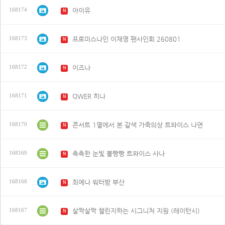
아이유
168174
N
프로미스나인 이채영 팬사인회 260801
168173
N
이즈나
168172
N
QWER 히나
168171
N
콘서트 1열에서 본 갈색 가죽의상 트와이스 나연
168170
N
촉촉한 눈빛 볼빵빵 트와이스 사나
168169
N
최예나 워터밤 부산
168168
N
살짝살짝 챌린지하는 시그니처 지원 (레이턴시)
168167
N