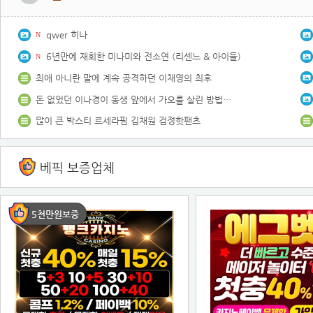
qwer 히나
N
6년만에 재회한 미나미와 전소연 (리센느 & 아이들)
N
최애 아니란 말에 계속 공격하던 이채영의 최후
돈 없었던 이나경이 동생 앞에서 가오를 살린 방법(프로미스나인)
많이 큰 박스티 르세라핌 김채원 검정핫팬츠
베픽 보증업체
5천만원보증