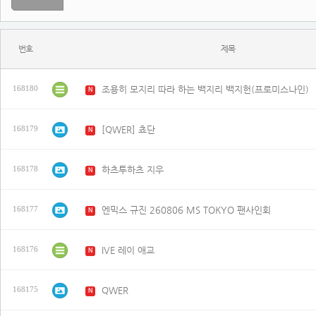
번호
제목
조용히 모지리 따라 하는 백지리 백지헌(프로미스나인)
168180
N
[QWER] 쵸단
168179
N
하츠투하츠 지우
168178
N
엔믹스 규진 260806 MS TOKYO 팬사인회
168177
N
IVE 레이 애교
168176
N
QWER
168175
N