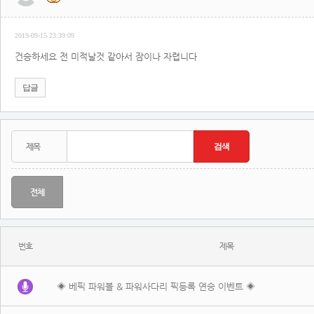
2019-09-15 23:39:09
건승하세요 전 미적날것 같아서 잠이나 자렵니다
답글
전체
번호
제목
◈ 베픽 파워볼 & 파워사다리 픽등록 연승 이벤트 ◈