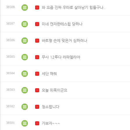
와 요즘 진짜 우타로 살아남기 힘들구나..
38508
N
미네 캔자한테스윕 당하나
38507
N
바트형 손에 맞은거 심하려나
38506
N
무사 12루다 라파엘라야
38505
N
세단 해줘
38504
N
오늘 피목이군요
38503
N
청소합니다
38502
N
가보자~~~
38501
N