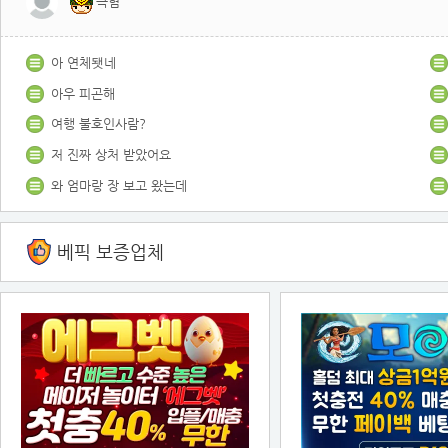
극혐
아 연체됏네
아우 피곤해
여행 불호인사람?
저 진짜 상처 받았어요
와 엄마랑 장 보고 왔는데
베픽 보증업체