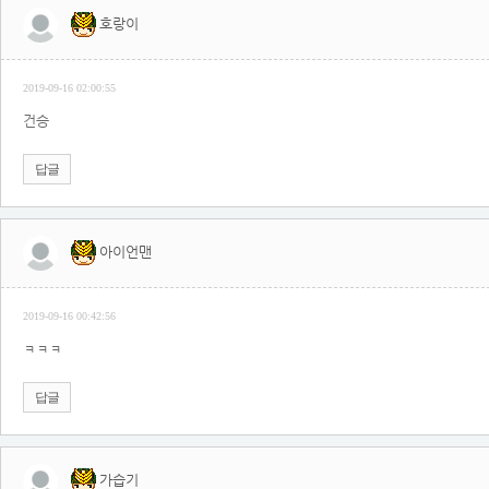
호랑이
2019-09-16 02:00:55
건승
답글
아이언맨
2019-09-16 00:42:56
ㅋㅋㅋ
답글
가습기