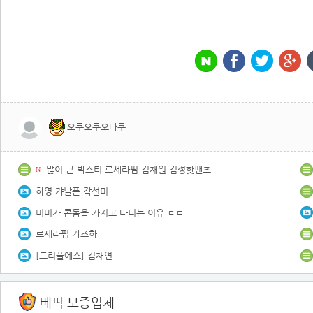
오쿠오쿠오타쿠
많이 큰 박스티 르세라핌 김채원 검정핫팬츠
N
하영 갸날픈 각선미
비비가 콘돔을 가지고 다니는 이유 ㄷㄷ
르세라핌 카즈하
[트리플에스] 김채연
베픽 보증업체