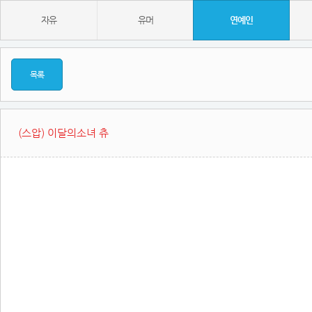
자유
유머
연예인
목록
(스압) 이달의소녀 츄