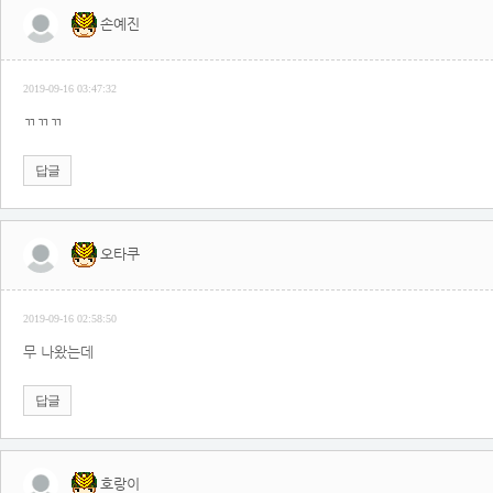
손예진
2019-09-16 03:47:32
ㄲㄲㄲ
답글
오타쿠
2019-09-16 02:58:50
무 나왔는데
답글
호랑이