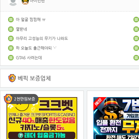
아이언맨
아 얼굴 찜찜해 ㅠ
열받네
아무리 고성능의 무기가 나와도
하 오늘도 출근해야되 `-`
GTA6 사려는데
베픽 보증업체
2천만원보증