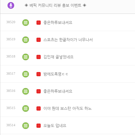
◈ 베픽 커뮤니티 리뷰 홍보 이벤트 ◈
좋은하루보내셔요
38520
N
스포츠는 한끝차이가 너무나서
38519
N
김민재 골넣었네요
38518
N
밤에도폭염ㄷㄷ
38517
N
좋은하루보내셔요
38516
N
이야 뭔데 보스턴 아직도 하노
38515
N
오늘도 덥네요
38514
N