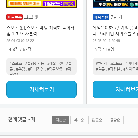
크크벳
7번가
베픽보증
베픽추천
스포츠 & E스포츠 배팅 최적화 놀이터
유일무이한 7번가의 품격
업계 최대 자본력 !
과 프리미엄 서비스를 직
25-06-03 02:48:22
26-05-20 11:29:49
4.8점 / 62명
5점 / 18명
#스포츠
,
#솔랭벳가능
,
#에볼루션
,
#슬
#7번가
,
#스포츠
,
#미니게
롯
,
#홀덤
,
#미니게임
,
#먹튀보증
,
#자
#슬롯
,
#파워볼
,
#사이트
본력1등
자세히보기
자세히보
전체댓글
3
개
최신순
과거순
답글순
공감순