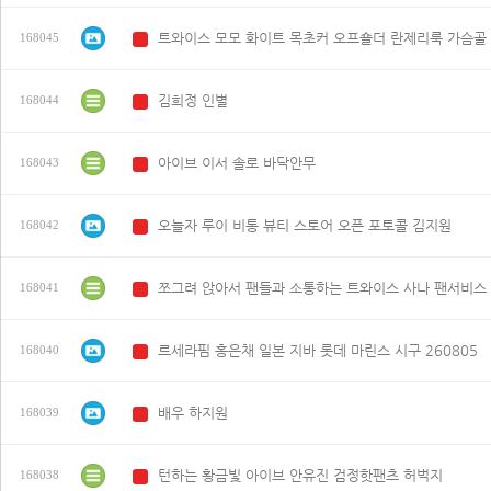
트와이스 모모 화이트 목초커 오프숄더 란제리룩 가슴골
168045
N
김희정 인별
168044
N
아이브 이서 솔로 바닥안무
168043
N
오늘자 루이 비통 뷰티 스토어 오픈 포토콜 김지원
168042
N
쪼그려 앉아서 팬들과 소통하는 트와이스 사나 팬서비스
168041
N
르세라핌 홍은채 일본 지바 롯데 마린스 시구 260805
168040
N
배우 하지원
168039
N
턴하는 황금빛 아이브 안유진 검정핫팬츠 허벅지
168038
N