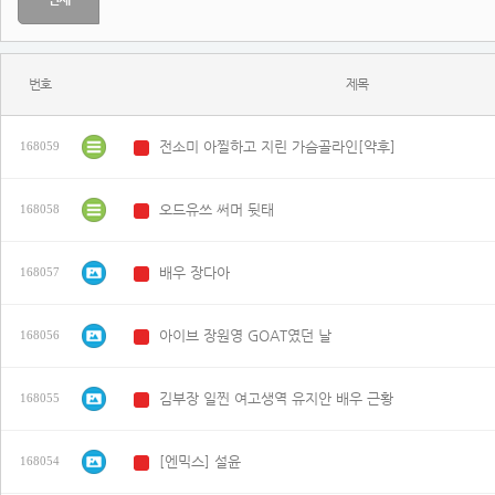
번호
제목
전소미 아찔하고 지린 가슴골라인[약후]
168059
N
오드유쓰 써머 뒷태
168058
N
배우 장다아
168057
N
아이브 장원영 GOAT였던 날
168056
N
김부장 일찐 여고생역 유지안 배우 근황
168055
N
[엔믹스] 설윤
168054
N