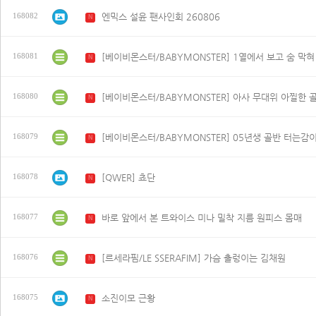
엔믹스 설윤 팬사인회 260806
168082
N
168081
N
168080
N
168079
N
[QWER] 쵸단
168078
N
바로 앞에서 본 트와이스 미나 밀착 지름 원피스 몸매
168077
N
[르세라핌/LE SSERAFIM] 가슴 출렁이는 김채원
168076
N
소진이모 근황
168075
N