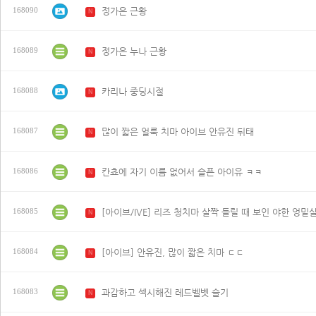
정가은 근황
168090
N
정가은 누나 근황
168089
N
카리나 중딩시절
168088
N
많이 짧은 얼룩 치마 아이브 안유진 뒤태
168087
N
칸쵸에 자기 이름 없어서 슬픈 아이유 ㅋㅋ
168086
N
[아이브/IVE] 리즈 청치마 살짝 들릴 때 보인 야한 엉밑
168085
N
[아이브] 안유진, 많이 짧은 치마 ㄷㄷ
168084
N
과감하고 섹시해진 레드벨벳 슬기
168083
N