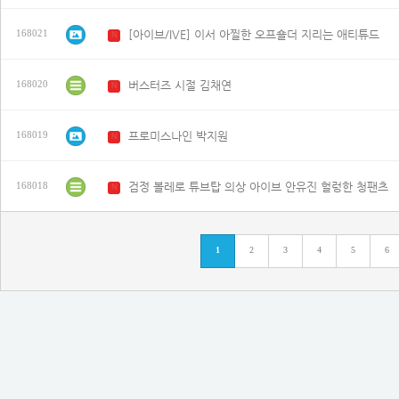
[아이브/IVE] 이서 아찔한 오프숄더 지리는 애티튜드
168021
N
버스터즈 시절 김채연
168020
N
프로미스나인 박지원
168019
N
검정 볼레로 튜브탑 의상 아이브 안유진 헐렁한 청팬츠
168018
N
1
2
3
4
5
6