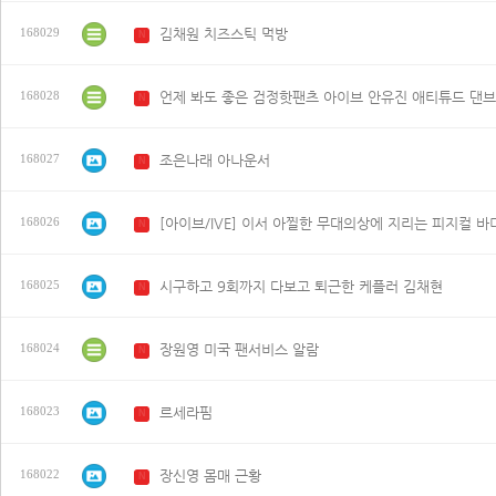
김채원 치즈스틱 먹방
168029
N
언제 봐도 좋은 검정핫팬츠 아이브 안유진 애티튜드 댄브
168028
N
조은나래 아나운서
168027
N
[아이브/IVE] 이서 아찔한 무대의상에 지리는 피지컬 
168026
N
시구하고 9회까지 다보고 퇴근한 케플러 김채현
168025
N
장원영 미국 팬서비스 알람
168024
N
르세라핌
168023
N
장신영 몸매 근황
168022
N