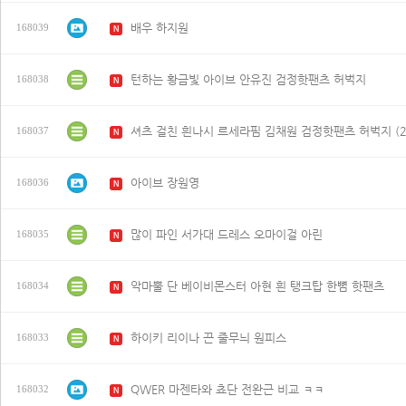
배우 하지원
168039
N
턴하는 황금빛 아이브 안유진 검정핫팬츠 허벅지
168038
N
셔츠 걸친 흰나시 르세라핌 김채원 검정핫팬츠 허벅지 (2
168037
N
아이브 장원영
168036
N
많이 파인 서가대 드레스 오마이걸 아린
168035
N
악마뿔 단 베이비몬스터 아현 흰 탱크탑 한뼘 핫팬츠
168034
N
하이키 리이나 끈 줄무늬 원피스
168033
N
QWER 마젠타와 쵸단 전완근 비교 ㅋㅋ
168032
N