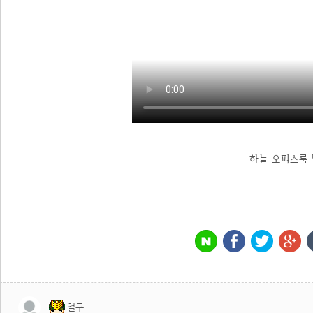
하늘 오피스룩
철구