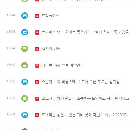
트리플에스
168046
N
트와이스 모모 화이트 목초커 오프숄더 란제리룩 가슴골
168045
N
김희정 인별
168044
N
아이브 이서 솔로 바닥안무
168043
N
오늘자 루이 비통 뷰티 스토어 오픈 포토콜 김지원
168042
N
쪼그려 앉아서 팬들과 소통하는 트와이스 사나 팬서비스
168041
N
르세라핌 홍은채 일본 지바 롯데 마린스 시구 260805
168040
N