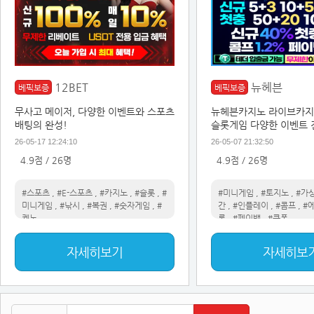
12BET
뉴헤븐
베픽보증
베픽보증
무사고 메이저, 다양한 이벤트와 스포츠
뉴헤븐카지노 라이브카지
배팅의 완성!
슬롯게임 다양한 이벤트 진
충·페이백 혜택과 빠른충
26-05-17 12:24:10
26-05-07 21:32:50
지원
4.9점 / 26명
4.9점 / 26명
#스포츠
,
#E-스포츠
,
#카지노
,
#슬롯
,
#
#미니게임
,
#토지노
,
#가
미니게임
,
#낚시
,
#복권
,
#숫자게임
,
#
간
,
#인플레이
,
#콤프
,
#
케노
롯
,
#페이백
,
#쿠폰
자세히보기
자세히보