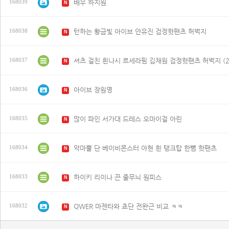
배우 하지원
168039
N
턴하는 황금빛 아이브 안유진 검정핫팬츠 허벅지
168038
N
셔츠 걸친 흰나시 르세라핌 김채원 검정핫팬츠 허벅지 (2
168037
N
아이브 장원영
168036
N
많이 파인 서가대 드레스 오마이걸 아린
168035
N
악마뿔 단 베이비몬스터 아현 흰 탱크탑 한뼘 핫팬츠
168034
N
하이키 리이나 끈 줄무늬 원피스
168033
N
QWER 마젠타와 쵸단 전완근 비교 ㅋㅋ
168032
N