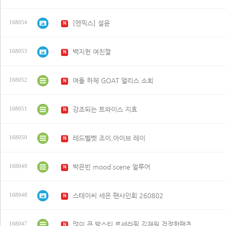
[엔믹스] 설윤
168054
N
백지헌 여친짤
168053
N
여돌 하체 GOAT 앨리스 소희
168052
N
강조되는 트와이스 지효
168051
N
레드벨벳 조이,아이브 레이
168050
N
박은빈 mood:scene 얼루어
168049
N
스테이씨 세은 팬사인회 260802
168048
N
많이 큰 박스티 르세라핌 김채원 검정핫팬츠
168047
N