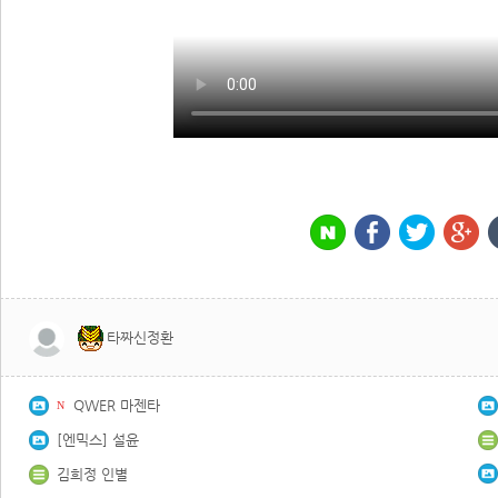
타짜신정환
QWER 마젠타
N
[엔믹스] 설윤
김희정 인별