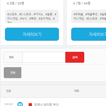
4.9점 / 26명
4.7점 / 44명
#스포츠
,
#E-스포츠
,
#카지노
,
#슬롯
,
#
#파워볼
,
#에볼루션
,
#슬
미니게임
,
#낚시
,
#복권
,
#숫자게임
,
#
미니게임
,
#E스포츠
,
#레
케노
자세히보기
자세히보
전체
번호
제목
최예나 워터밤 부산
168168
N