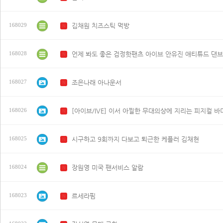
김채원 치즈스틱 먹방
168029
N
언제 봐도 좋은 검정핫팬츠 아이브 안유진 애티튜드 댄브
168028
N
조은나래 아나운서
168027
N
[아이브/IVE] 이서 아찔한 무대의상에 지리는 피지컬 
168026
N
시구하고 9회까지 다보고 퇴근한 케플러 김채현
168025
N
장원영 미국 팬서비스 알람
168024
N
르세라핌
168023
N