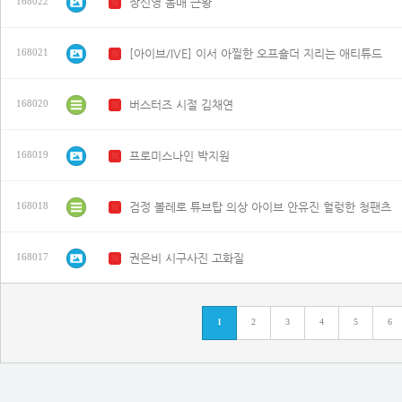
장신영 몸매 근황
168022
N
[아이브/IVE] 이서 아찔한 오프숄더 지리는 애티튜드
168021
N
버스터즈 시절 김채연
168020
N
프로미스나인 박지원
168019
N
검정 볼레로 튜브탑 의상 아이브 안유진 헐렁한 청팬츠
168018
N
권은비 시구사진 고화질
168017
N
1
2
3
4
5
6