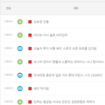
번호
제목
김희정 인별
168044
N
아이브 이서 솔로 바닥안무
168043
N
오늘자 루이 비통 뷰티 스토어 오픈 포토콜 김지원
168042
N
쪼그려 앉아서 팬들과 소통하는 트와이스 사나 팬서비스
168041
N
르세라핌 홍은채 일본 지바 롯데 마린스 시구 260805
168040
N
배우 하지원
168039
N
턴하는 황금빛 아이브 안유진 검정핫팬츠 허벅지
168038
N