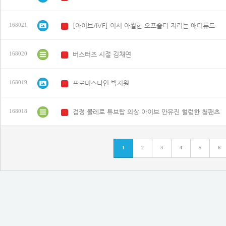
[아이브/IVE] 이서 아찔한 오프숄더 지리는 애티튜드
168021
N
버스터즈 시절 김채연
168020
N
프로미스나인 박지원
168019
N
검정 볼레로 튜브탑 의상 아이브 안유진 헐렁한 청팬츠
168018
N
1
2
3
4
5
6