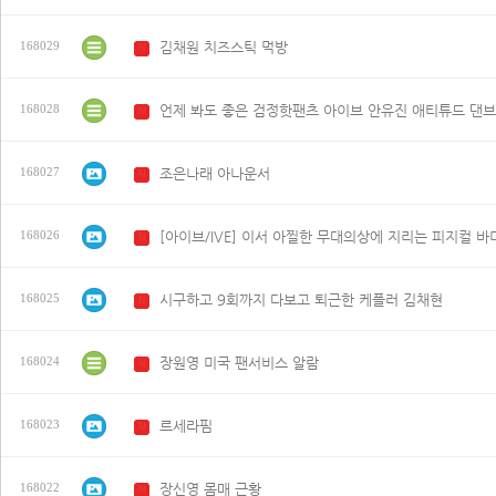
김채원 치즈스틱 먹방
168029
N
언제 봐도 좋은 검정핫팬츠 아이브 안유진 애티튜드 댄브
168028
N
조은나래 아나운서
168027
N
[아이브/IVE] 이서 아찔한 무대의상에 지리는 피지컬 
168026
N
시구하고 9회까지 다보고 퇴근한 케플러 김채현
168025
N
장원영 미국 팬서비스 알람
168024
N
르세라핌
168023
N
장신영 몸매 근황
168022
N