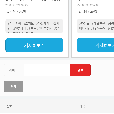
재충·페이백·콤프 지급 혜택과 빠른충전
26-05-07 21:32:45
25-06-03 02:52:00
무제한환전 지원
4.9점 / 26명
4.6점 / 48명
#미니게임
,
#토지노
,
#가상게임
,
#실시
#파워볼
,
#에볼루션
,
#슬
간
,
#인플레이
,
#콤프
,
#에볼루션
,
#슬
미니게임
,
#E스포츠
,
#레
롯
,
#페이백
,
#쿠폰
자세히보기
자세히보
전체
번호
제목