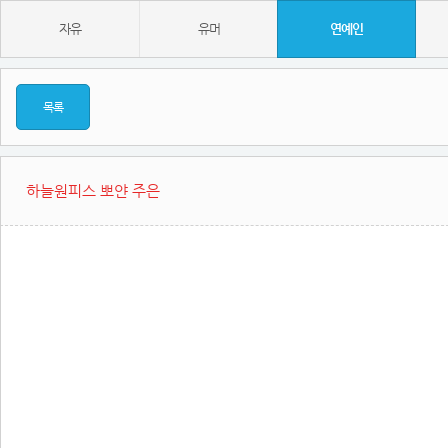
자유
유머
연예인
목록
하늘원피스 뽀얀 주은