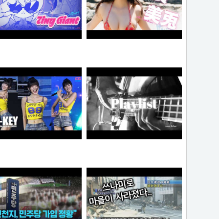
자오 EP 「Tiny Giant」 | 젠레스 존 제로
【#白濱美兎】変わらぬあどけなさから、こぼれおちる色気。――デジタル写真集『あの日の約束、大人の答え。』好評発売中！ Miu Shirahama
픽샤워
곰비서
하이키 옐 직캠 #YEL #H1KEY @260731 정읍물빛축제 ♬ 여름이었다 (Summer Was You)
듣게
픽도리
순대국