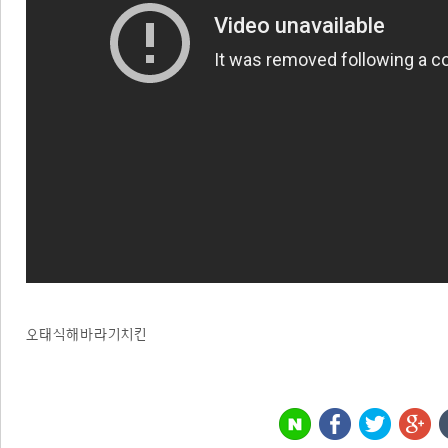
오태식해바라기치킨