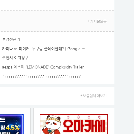
+ 게시물모음
부정선관위
카리나 vs 페이커, 누구랑 플레이할래? | Google Play
추천시 여자칭구
aespa 에스파 'LEMONADE' Complæxity Trailer
???????????????????? ???????????????????? #IVE #아이브 #JANGWONYOUNG #장원영 #Shorts
+ 보증업체 더보기