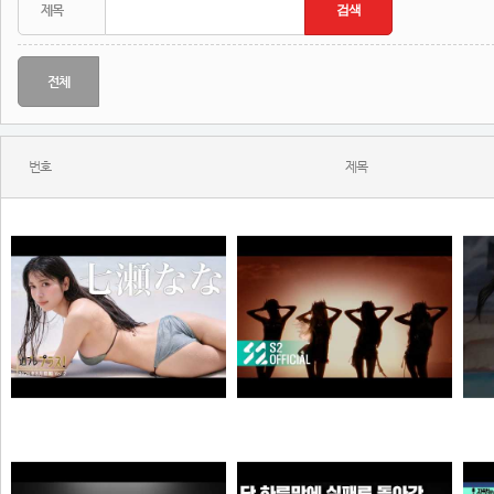
전체
번호
제목
KISS OF LIFE (키스오브라이프) 'SWEAT' Official Music Video
【＋Special #七瀬なな vol.2】大ヒット1st写真集『みつめて。』から、完全未公開カット＆写真集未収録の衣装をお届け!!＜2026年8月前期＞
N
N
N
원빈해설위원
곰비서