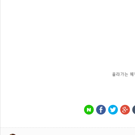
올라가는 혜