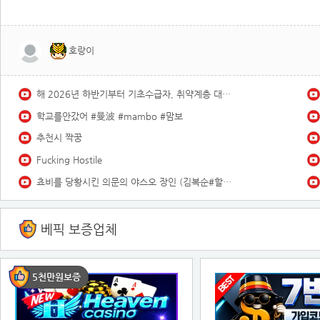
호랑이
해 2026년 하반기부터 기초수급자, 취약계층 대상 바뀌는 8가지!
학교를안갔어 #曼波 #mambo #맘보
추천시 짝꿍
Fucking Hostile
쵸비를 당황시킨 의문의 야스오 장인 (김복순#할머니)
베픽 보증업체
5천만원보증