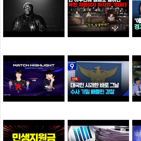
KITSCHKRIEG - du bist gut genug without SHIRIN DAVID
북한에 그나마 남아 있었던 민주주의가 완전히 삭제되고 김일성이 권력을 잡게 된 결정적인 사건
소주반샷
오타쿠
39:38 유나라 레전드
[단독] ‘장윤기’ 논란인데…‘경찰관 뺑소니’ 수사 빼돌린 경찰
We
물음표
크롬