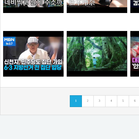
엘프녀가 롤하다 극대노하게된 이유
【#松本玲奈】話題のショートドラマ出演女優が待望の水着グラビアに挑戦！――デジタル写真集『21歳の奇跡』好評発売中！ Reina Matsumoto
오타쿠
타짜신정환
신천지, 6·3 지방선거 전 민주당 집단 입당…수도권 지역
[원작] 지금 만나러 갑니다 OST -시간을 넘어서
누
1
2
3
4
5
6
떨어진원숭이
아이언맨