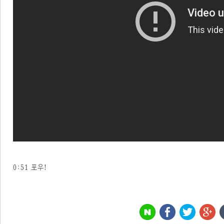
0:51 포우!