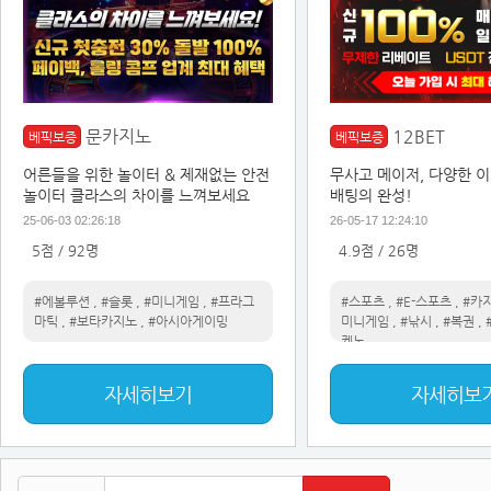
문카지노
12BET
베픽보증
베픽보증
어른들을 위한 놀이터 & 제재없는 안전
무사고 메이저, 다양한 
놀이터 클라스의 차이를 느껴보세요
배팅의 완성!
25-06-03 02:26:18
26-05-17 12:24:10
5점 / 92명
4.9점 / 26명
#에볼루션
,
#슬롯
,
#미니게임
,
#프라그
#스포츠
,
#E-스포츠
,
#카
마틱
,
#보타카지노
,
#아시아게이밍
미니게임
,
#낚시
,
#복권
,
케노
자세히보기
자세히보