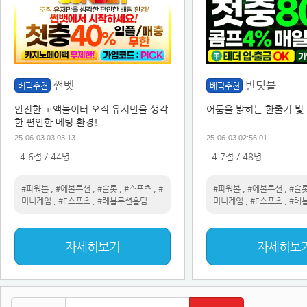
썬벳
반딧불
베픽추천
베픽추천
안전한 고액놀이터 오직 유저만을 생각
어둠을 밝히는 한줄기 빛
한 편안한 베팅 환경!
25-06-03 03:03:13
25-06-03 02:56:01
4.6점 / 44명
4.7점 / 48명
#파워볼
,
#에볼루션
,
#슬롯
,
#스포츠
,
#
#파워볼
,
#에볼루션
,
#슬
미니게임
,
#E스포츠
,
#레볼루션홀덤
미니게임
,
#E스포츠
,
#레
자세히보기
자세히보