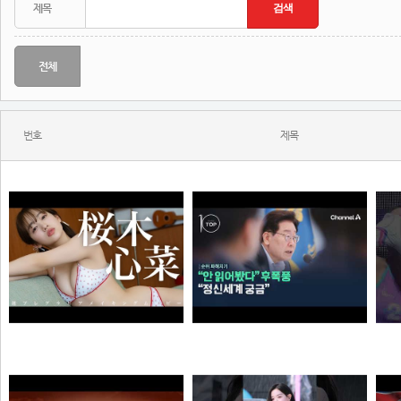
전체
번호
제목
안읽어보고 서명했습니다
【#桜木心菜】“えびちゅう”ここなちゃんの、あまりにも夏盛りなグラビア！――デジタル写真集『TOO MUCH SUMMER!!!』好評発売中！ーCocona Sakuragi
N
N
N
장사꾼
아이언맨