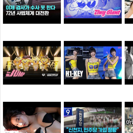
이제 검사가 직접 수사 못 한다…72년 사법체계 대전환421421
자오 EP 「Tiny Giant」 | 젠레스 존 제로
가습기
픽샤워
젠랑이
하이키 옐 직캠 #YEL #H1KEY @260731 정읍물빛축제 ♬ 여름이었다 (Summer Was You)
듣
물음표
픽도리