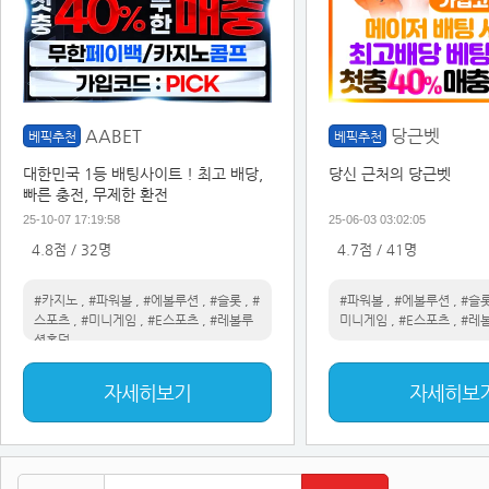
AABET
당근벳
베픽추천
베픽추천
대한민국 1등 배팅사이트 ! 최고 배당,
당신 근처의 당근벳
빠른 충전, 무제한 환전
25-10-07 17:19:58
25-06-03 03:02:05
4.8점 / 32명
4.7점 / 41명
#카지노
,
#파워볼
,
#에볼루션
,
#슬롯
,
#
#파워볼
,
#에볼루션
,
#슬
스포츠
,
#미니게임
,
#E스포츠
,
#레볼루
미니게임
,
#E스포츠
,
#레
션홀덤
자세히보기
자세히보