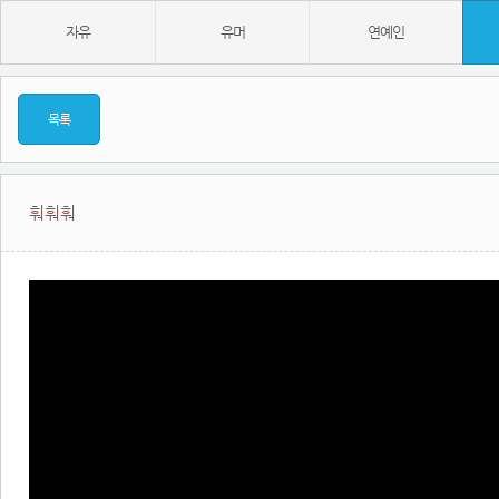
자유
유머
연예인
목록
훠훠훠