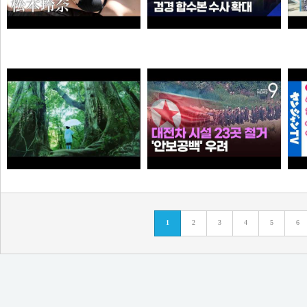
“6·3 지방선거 앞두고 신천지 민주당 가입 정황”…합수본, 수사 확대
【#松本玲奈】話題のショートドラマ出演女優が待望の水着グラビアに挑戦！――デジタル写真集『21歳の奇跡』好評発売中！ Reina Matsumoto
와꾸대장봉준
타짜신정환
[원작] 지금 만나러 갑니다 OST -시간을 넘어서
누가좀 말려봐라 ㅋ
1
2
3
4
5
6
아이언맨
떨어진원숭이