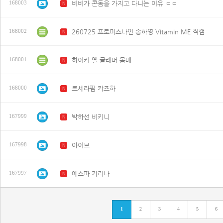
비비가 콘돔을 가지고 다니는 이유 ㄷㄷ
168003
N
260725 프로미스나인 송하영 Vitamin ME 직캠
168002
N
하이키 옐 글래머 몸매
168001
N
르세라핌 카즈하
168000
N
박하선 비키니
167999
N
아이브
167998
N
에스파 카리나
167997
N
1
2
3
4
5
6