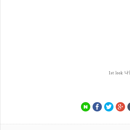
1st look 