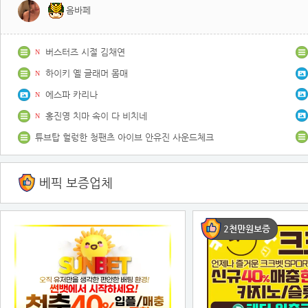
음바페
버스터즈 시절 김채연
N
하이키 옐 글래머 몸매
N
에스파 카리나
N
홍진영 치마 속이 다 비치네
N
튜브탑 헐렁한 청팬츠 아이브 안유진 사운드체크
베픽 보증업체
2천만원보증