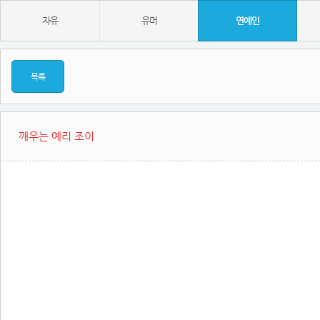
자유
유머
연예인
목록
깨우는 예리 조이