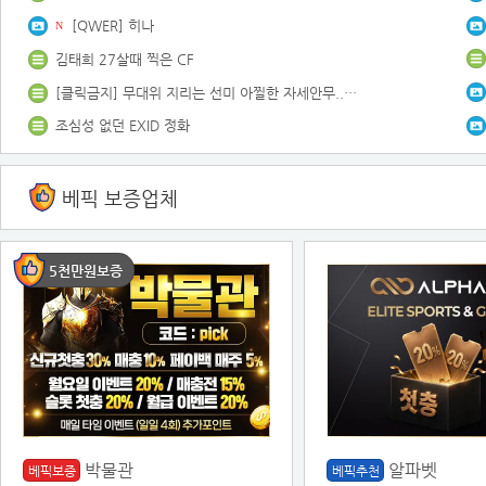
[QWER] 히나
N
김태희 27살때 찍은 CF
[클릭금지] 무대위 지리는 선미 아찔한 자세안무....[클릭금지][후방]
조심성 없던 EXID 정화
베픽 보증업체
5천만원보증
박물관
알파벳
베픽보증
베픽추천