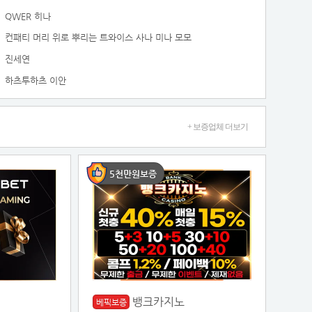
QWER 히나
컨패티 머리 위로 뿌리는 트와이스 사나 미나 모모
진세연
하츠투하츠 이안
+ 보증업체 더보기
5천만원보증
뱅크카지노
베픽보증