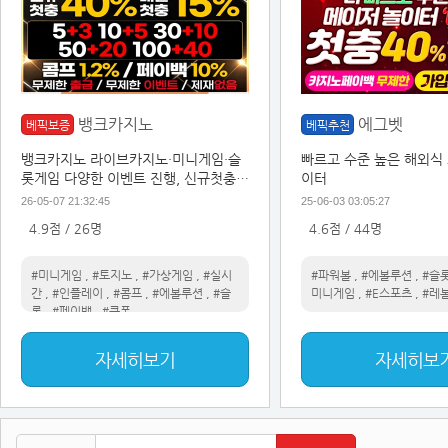
뱅크카지노
에그벳
베픽보증
베픽추천
뱅크카지노 라이브카지노·미니게임·슬
빠르고 수준 높은 해외식 
롯게임 다양한 이벤트 진행, 신규첫충·
이터
재충·페이백·콤프 지급 혜택과 빠른충전
26-05-07 21:32:45
25-06-03 03:05:27
무제한환전 지원
4.9점 / 26명
4.6점 / 44명
#미니게임
,
#토지노
,
#가상게임
,
#실시
#파워볼
,
#에볼루션
,
#슬
간
,
#인플레이
,
#콤프
,
#에볼루션
,
#슬
미니게임
,
#E스포츠
,
#레
롯
,
#페이백
,
#쿠폰
자세히보기
자세히보