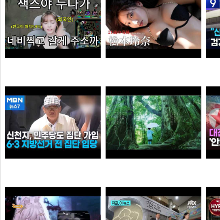
엘프녀가 롤하다 극대노하게된 이유
【#松本玲奈】話題のショートドラマ出演女優が待望の水着グラビアに挑戦！――デジタル写真集『21歳の奇跡』好評発売中！ Reina Matsumoto
오타쿠
타짜신정환
신천지, 6·3 지방선거 전 민주당 집단 입당…수도권 지역
[원작] 지금 만나러 갑니다 OST -시간을 넘어서
누
떨어진원숭이
아이언맨