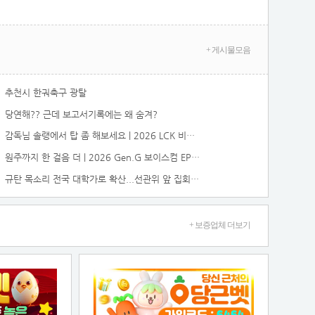
+ 게시물모음
추천시 한궈축구 광탈
당연해?? 근데 보고서기록에는 왜 숨겨?
감독님 솔랭에서 탑 좀 해보세요 | 2026 LCK 비하인드 EP.09
원주까지 한 걸음 더 | 2026 Gen.G 보이스컴 EP.08
규탄 목소리 전국 대학가로 확산...선관위 앞 집회도 이어져 / YTN
+ 보증업체 더보기