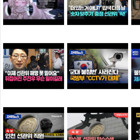
Call Of Silence - Clear Sky remix • Cover: Mirai | Atack on titan ost | Cover - Vtuber
더 있는 거 아냐?" 압수수색 다음 날...충청 선관위서도 '숫자 맞추기' 포착
탈
타짜신정환
애플
"이제 선관위 해명 못 믿어요" 뒤집어진 주진우 무슨 일이길래
'군대 불침번' 사라진다… 국방부 "CCTV로 대체 가능"
타짜신정환
크롬