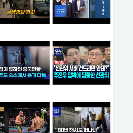
영병의 편지
李 아파트 근저당 비판 재경부 게시글 당일 삭제…"대출 막더니 내로남불"
크롬
애플
불법 체류하던 중국인들...제주도 숙소에서 흉기 다툼
"선관위 서버는 건드리면 안돼?" 주진우 압박에 '당황'한 선관위 사무총장142142421
아이언맨
가습기