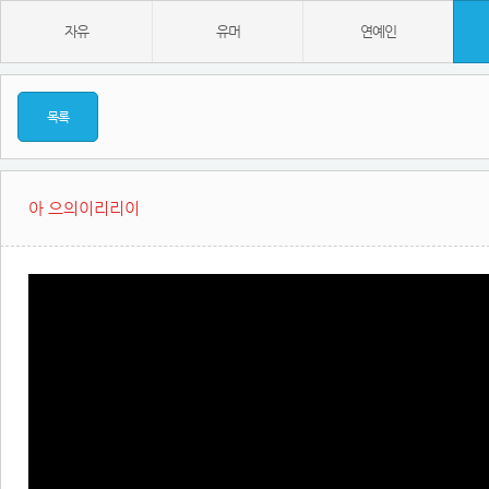
자유
유머
연예인
목록
아 으의이리리이