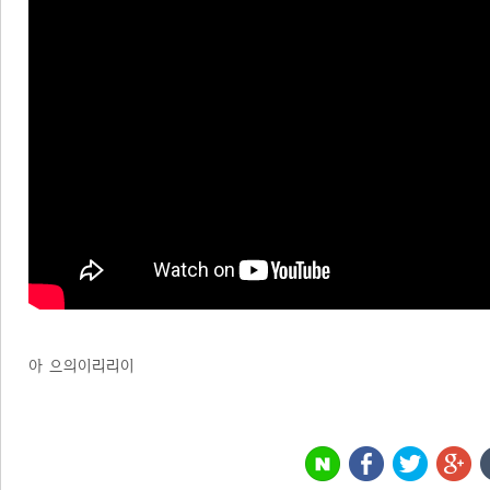
아 으의이리리이