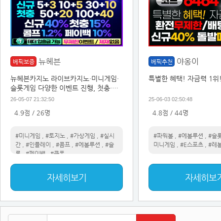
뉴헤븐
야옹이
베픽보증
베픽추천
뉴헤븐카지노 라이브카지노·미니게임·
특별한 혜택! 자금력 1위
슬롯게임 다양한 이벤트 진행, 첫충·재
충·페이백 혜택과 빠른충전 무제한환전
26-05-07 21:32:50
25-06-03 02:50:48
지원
4.9점 / 26명
4.8점 / 44명
#미니게임
,
#토지노
,
#가상게임
,
#실시
#파워볼
,
#에볼루션
,
#슬
간
,
#인플레이
,
#콤프
,
#에볼루션
,
#슬
미니게임
,
#E스포츠
,
#레
롯
,
#페이백
,
#쿠폰
자세히보기
자세히보