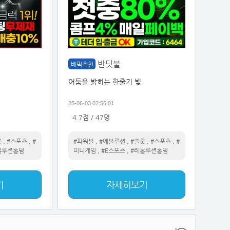
반딧불
베픽추천
!
어둠을 밝히는 한줄기 빛
25-06-03 02:56:01
4.7점 / 47명
롯
,
#스포츠
,
#
#파워볼
,
#에볼루션
,
#슬롯
,
#스포츠
,
#
볼루션홀덤
미니게임
,
#E스포츠
,
#레볼루션홀덤
기
자세히보기