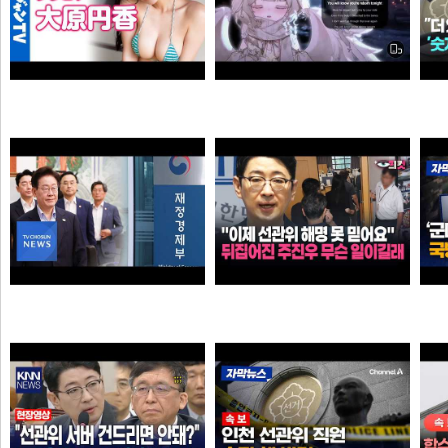
Call Of Silence - Clear Sky remix • Cover: Mirai | Atack on titan ost | Cover - Vtuber
【4Kムービーグラビア】OL×コスプレイヤーの二刀流ヒロイン #大原円香 ちゃんが再登場！“殻を破る”をテーマに可愛らしさも破壊力もパワーアップした水着撮影に最高画質で没入密着！【メイキング】
타짜신정환
손나은
"이제 선관위 해명 못 믿어요" 뒤집어진 주진우 무슨 일이길래
李 아파트 근저당 비판 재경부 게시글 당일 삭제…"대출 막더니 내로남불"
타짜신정환
애플