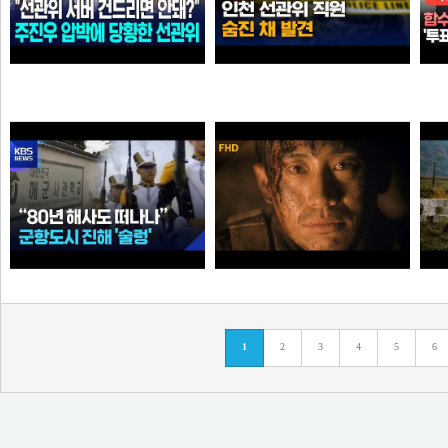
"선관위 서버는 건드리면 안돼?" 주진우 압박에 '당황'한 선관위 사무총장142142421
인천 한 선관위 사무실 직원 숨진 채…유서 발견 [
가습기
곰비서
“80년 해사도 진해 떠나나”…술렁이는 군항도시 /
고지전 – 정전협정 (10/10) | 신하균 류승룡
1
2
3
4
5
6
순대국
타짜신정환