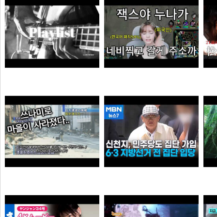
극혐
곰비서
듣게
엘프녀가 롤하다 극대노하게된 이유
순대국
오타쿠
0:41 할아버지 대담한거보소 영압지리네
신천지, 6·3 지방선거 전 민주당 집단 입당…수도권 지역
오쿠오쿠오타쿠
떨어진원숭이