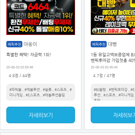
야옹이
대빵
베픽추천
베픽추천
특별한 혜택! 자금력 1위!
1등 유일고액보증업체 B
벤픽후마감 가입첫충 40
벤트
25-06-03 02:50:48
25-06-03 02:45:44
4.8점 / 44명
4.7점 / 47명
#파워볼
,
#에볼루션
,
#슬롯
,
#스포츠
,
#
#BJ솔랭
,
#벤픽후마감
,
#
미니게임
,
#E스포츠
,
#레볼루션홀덤
루션
,
#스포츠
,
#미니게임
홀덤
자세히보기
자세히보