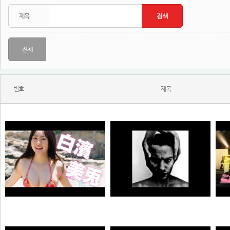
전체
번호
제목
MONSTA - Holdin' On (Skrillex & Nero Remix)
젠
【#白濱美兎】変わらぬあどけなさから、こぼれおちる色気。――デジタル写真集『あの日の約束、大人の答え。』好評発売中！ Miu Shirahama
N