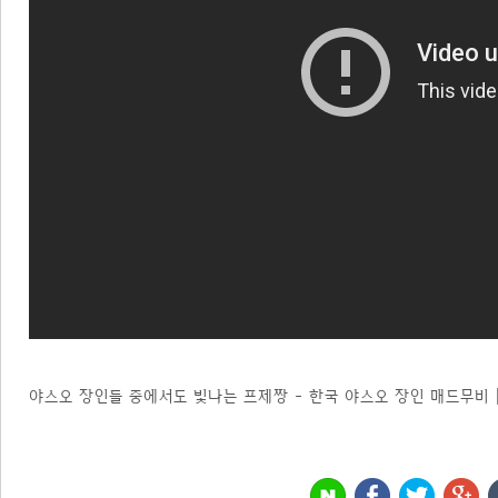
야스오 장인들 중에서도 빛나는 프제짱 - 한국 야스오 장인 매드무비 | KO