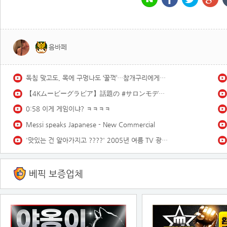
음바페
독침 맞고도, 목에 구멍나도 ‘꿀꺽’…참개구리에게는 말벌도 한끼 식사 ｜지금 이 장면
【4Kムービーグラビア】話題の #サロンモデル #緑川春菜 ちゃんが、2度目の登場にして初表紙！前回に引き続き、水着は一切ナシで、洋服グラビアの可能性に挑戦した撮影に最高画質で没入密着！【メイキング】
0:58 이게 게임이냐? ㅋㅋㅋㅋ
Messi speaks Japanese - New Commercial
'맛있는 건 알아가지고 ????' 2005년 여름 TV 광고 모음 | 옛날티브이 옛날광고 추억의광고
베픽 보증업체