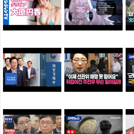
Call Of Silence - Clear Sky remix • Cover: Mirai | Atack on titan ost | Cover - Vtuber
【4Kムービーグラビア】OL×コスプレイヤーの二刀流ヒロイン #大原円香 ちゃんが再登場！“殻を破る”をテーマに可愛らしさも破壊力もパワーアップした水着撮影に最高画質で没入密着！【メイキング】
타짜신정환
손나은
"이제 선관위 해명 못 믿어요" 뒤집어진 주진우 무슨 일이길래
李 아파트 근저당 비판 재경부 게시글 당일 삭제…"대출 막더니 내로남불"
타짜신정환
애플