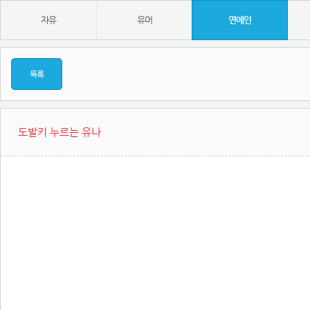
자유
유머
연예인
목록
도발키 누르는 유나