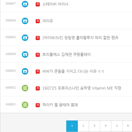
스테이씨 아이사
168007
N
아이유
168006
N
[아이브/IVE] 장원영 롤라팔루자 파리 짧은 팬츠
168005
N
트리플에스 김채연 쿠팡플레이
168004
N
비비가 콘돔을 가지고 다니는 이유 ㄷㄷ
168003
N
260725 프로미스나인 송하영 Vitamin ME 직캠
168002
N
하이키 옐 글래머 몸매
168001
N
1
2
3
4
5
6