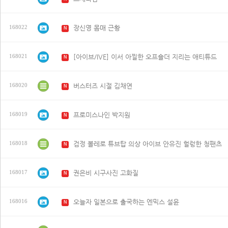
장신영 몸매 근황
168022
N
[아이브/IVE] 이서 아찔한 오프숄더 지리는 애티튜드
168021
N
버스터즈 시절 김채연
168020
N
프로미스나인 박지원
168019
N
검정 볼레로 튜브탑 의상 아이브 안유진 헐렁한 청팬츠
168018
N
권은비 시구사진 고화질
168017
N
오늘자 일본으로 출국하는 엔믹스 설윤
168016
N