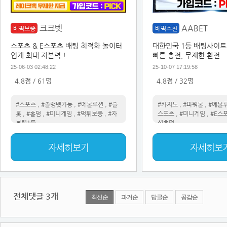
크크벳
AABET
베픽보증
베픽추천
스포츠 & E스포츠 배팅 최적화 놀이터
대한민국 1등 배팅사이트 
업계 최대 자본력 !
빠른 충전, 무제한 환전
25-06-03 02:48:22
25-10-07 17:19:58
4.8점 / 61명
4.8점 / 32명
#스포츠
,
#솔랭벳가능
,
#에볼루션
,
#슬
#카지노
,
#파워볼
,
#에볼
롯
,
#홀덤
,
#미니게임
,
#먹튀보증
,
#자
스포츠
,
#미니게임
,
#E스
본력1등
션홀덤
자세히보기
자세히보
전체댓글
3
개
최신순
과거순
답글순
공감순