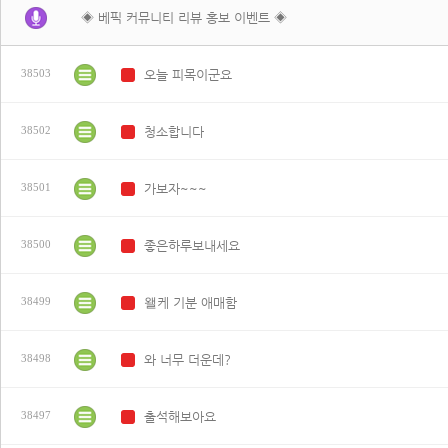
◈ 베픽 커뮤니티 리뷰 홍보 이벤트 ◈
오늘 피목이군요
38503
N
청소합니다
38502
N
가보자~~~
38501
N
좋은하루보내세요
38500
N
왤케 기분 애매함
38499
N
와 너무 더운데?
38498
N
출석해보아요
38497
N