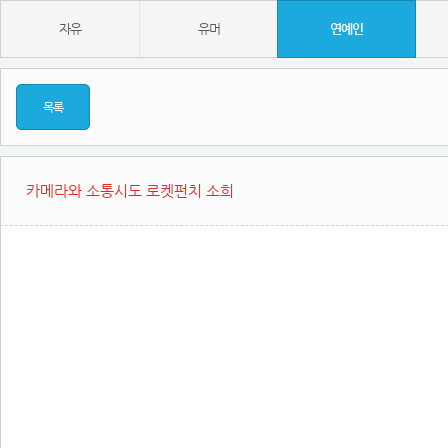
자유
유머
연예인
목록
카메라와 소통시도 로켓펀치 소희