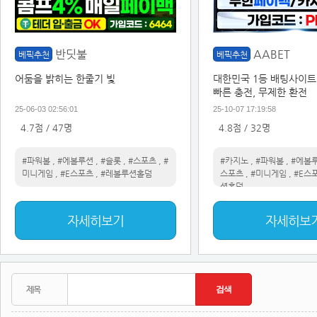
반딧불
AABET
베픽추천
베픽추천
어둠을 밝히는 한줄기 빛
대한민국 1등 배팅사이트 
빠른 충전, 무제한 환전
25-06-03 02:56:01
25-10-07 17:19:58
4.7점 / 47명
4.8점 / 32명
#파워볼
,
#에볼루션
,
#슬롯
,
#스포츠
,
#
#카지노
,
#파워볼
,
#에볼
미니게임
,
#E스포츠
,
#레볼루션홀덤
스포츠
,
#미니게임
,
#E스
션홀덤
자세히보기
자세히보