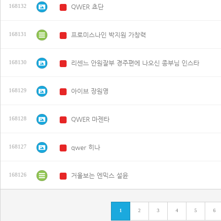
QWER 쵸단
168132
N
프로미스나인 박지원 가창력
168131
N
리센느 안원잘부 경주편에 나오신 종부님 인스타
168130
N
아이브 장원영
168129
N
QWER 마젠타
168128
N
qwer 히나
168127
N
거울보는 엔믹스 설윤
168126
N
1
2
3
4
5
6