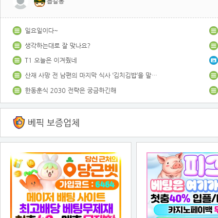
릅갈통
일요일이다~
생각하는대로 잘 맞나요?
T1 오늘은 이겨줬네
산재 사망 전 남편의 마지막 식사 ‘김치김밥’을 말다 [은유의 ‘먹고사는 일’]
한동훈식 2030 전략은 궁금하긴해
베픽 보증업체