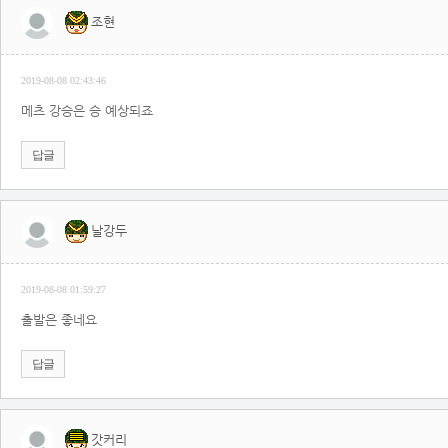
조현
2019-08-08 02:43:46
메츠 강승은 승 예상되죠
답글
날강두
2019-08-08 01:59:27
출발은 좋네요
답글
갓커리