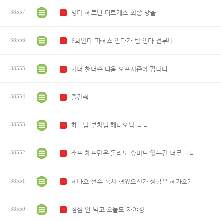
병디 헤르만 마르케스 최종 방출
38557
N
6회인데 파헤스 안타가 팀 안타 전부네
38556
N
거너 핸더슨 다음 오프시즌에 팝니다
38555
N
줄건줘
38554
N
하느님 부처님 헤나오님 ㄷㄷ
38553
N
샌프 채프먼은 몰라도 슈미트 없는건 너무 크다
38552
N
헤나오 선수 혹시 형있으신가 성함은 헤가오?
38551
N
점심 안 먹고 오늘도 자야징
38550
N