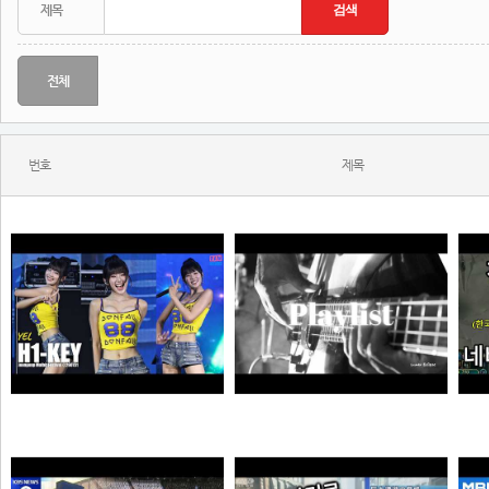
전체
번호
제목
하이키 옐 직캠 #YEL #H1KEY @260731 정읍물빛축제 ♬ 여름이었다 (Summer Was You)
듣게
픽도리
순대국