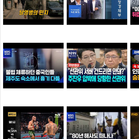
탈영병의 편지
李 아파트 근저당 비판 재경부 게시글 당일 삭제…"대출 막더니 내로남불"
크롬
애플
불법 체류하던 중국인들...제주도 숙소에서 흉기 다툼
"선관위 서버는 건드리면 안돼?" 주진우 압박에 '당황'한 선관위 사무총장142142421
아이언맨
가습기