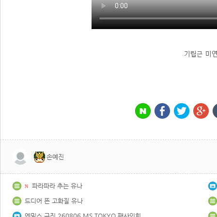
기립근 미
손예진
파라파라 추는 유나
N
드디어 뜬 고화질 유나
엔믹스 규진 260806 MS TOKYO 팬사인회