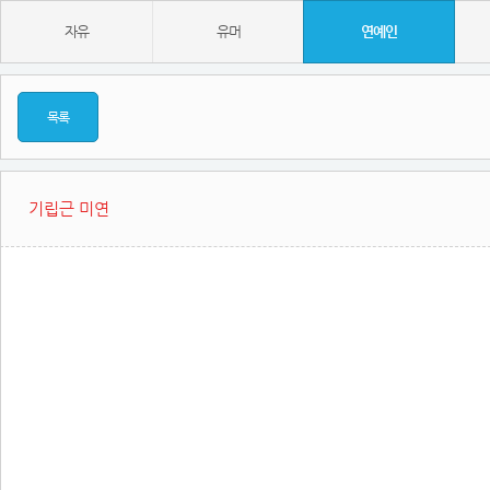
자유
유머
연예인
목록
기립근 미연