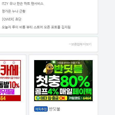
ITZY 유나 한손 하트 팬서비스
정가은 누나 근황
[QWER] 쵸단
오늘자 루이 비통 뷰티 스토어 오픈 포토콜 김지원
+ 보증업체 더보기
반딧불
베픽추천