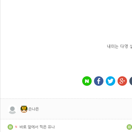
내미는 다영 
손나은
바로 앞에서 찍은 유나
N