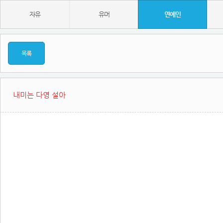
자유
유머
연예인
목록
내미는 다영 설아