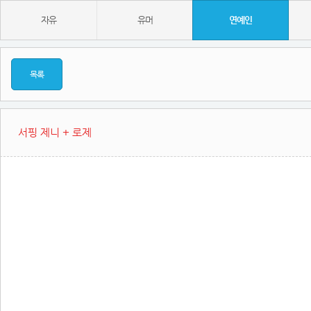
자유
유머
연예인
목록
서핑 제니 + 로제