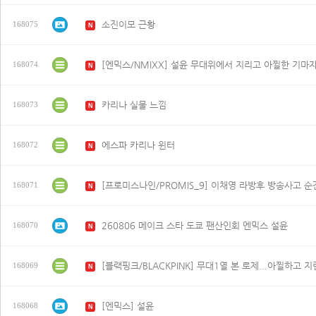
소진이모 근황
168075
N
[엔믹스/NMIXX] 설윤 무대위에서 지리고 아찔한 기마
168074
N
카리나 실물 느낌
168073
N
에스파 카리나 윈터
168072
N
168071
N
260806 메이크 스타 도쿄 팬산인회 엔믹스 설윤
168070
N
[블랙핑크/BLACKPINK] 무대1열 본 로제...아찔하고 지린
168069
N
[엔믹스] 설윤
168068
N