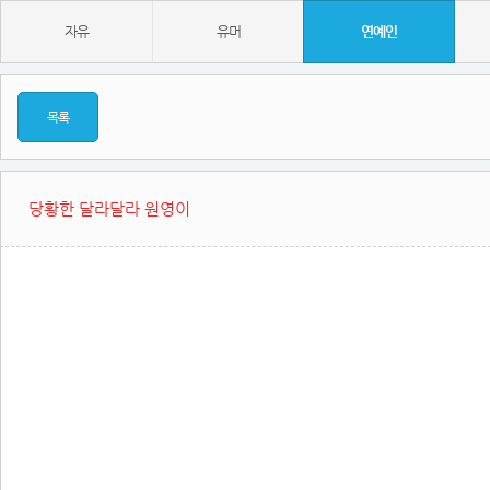
자유
유머
연예인
목록
당황한 달라달라 원영이