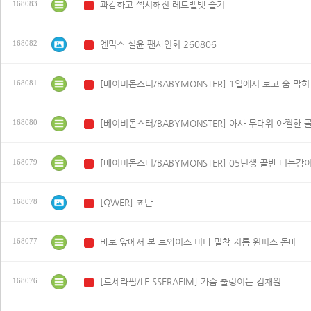
과감하고 섹시해진 레드벨벳 슬기
168083
N
엔믹스 설윤 팬사인회 260806
168082
N
168081
N
168080
N
168079
N
[QWER] 쵸단
168078
N
바로 앞에서 본 트와이스 미나 밀착 지름 원피스 몸매
168077
N
[르세라핌/LE SSERAFIM] 가슴 출렁이는 김채원
168076
N