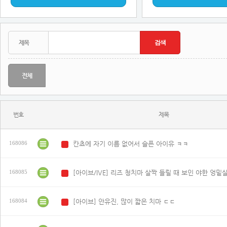
전체
번호
제목
칸쵸에 자기 이름 없어서 슬픈 아이유 ㅋㅋ
168086
N
[아이브/IVE] 리즈 청치마 살짝 들릴 때 보인 야한 엉밑
168085
N
[아이브] 안유진, 많이 짧은 치마 ㄷㄷ
168084
N