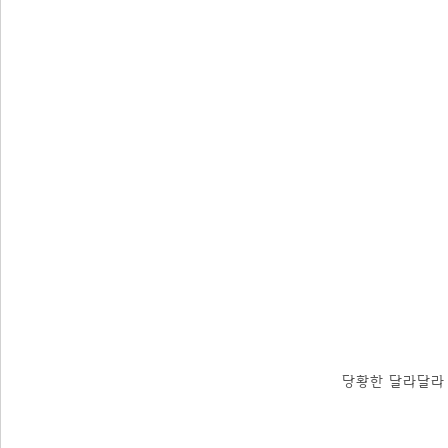
당황한 달라달라