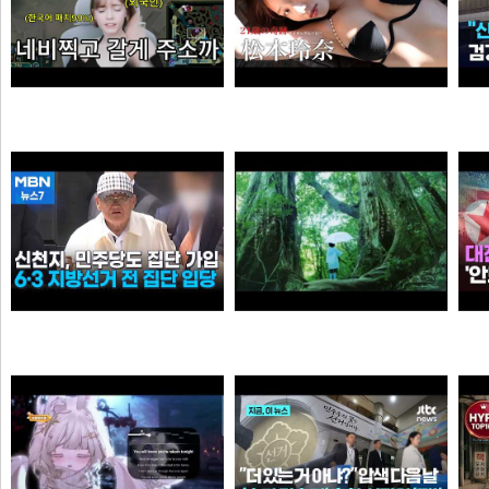
엘프녀가 롤하다 극대노하게된 이유
【#松本玲奈】話題のショートドラマ出演女優が待望の水着グラビアに挑戦！――デジタル写真集『21歳の奇跡』好評発売中！ Reina Matsumoto
오타쿠
타짜신정환
신천지, 6·3 지방선거 전 민주당 집단 입당…수도권 지역
[원작] 지금 만나러 갑니다 OST -시간을 넘어서
누
떨어진원숭이
아이언맨