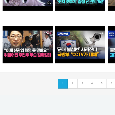
Call Of Silence - Clear Sky remix • Cover: Mirai | Atack on titan ost | Cover - Vtuber
더 있는 거 아냐?" 압수수색 다음 날...충청 선관위서도 '숫자 맞추기' 포착
탈
타짜신정환
애플
"이제 선관위 해명 못 믿어요" 뒤집어진 주진우 무슨 일이길래
'군대 불침번' 사라진다… 국방부 "CCTV로 대체 가능"
1
2
3
4
5
6
타짜신정환
크롬