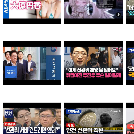
Call Of Silence - Clear Sky remix • Cover: Mirai | Atack on titan ost | Cover - Vtuber
【4Kムービーグラビア】OL×コスプレイヤーの二刀流ヒロイン #大原円香 ちゃんが再登場！“殻を破る”をテーマに可愛らしさも破壊力もパワーアップした水着撮影に最高画質で没入密着！【メイキング】
타짜신정환
손나은
"이제 선관위 해명 못 믿어요" 뒤집어진 주진우 무슨 일이길래
李 아파트 근저당 비판 재경부 게시글 당일 삭제…"대출 막더니 내로남불"
타짜신정환
애플