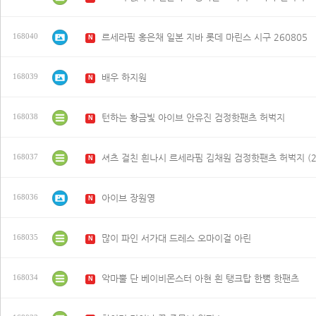
르세라핌 홍은채 일본 지바 롯데 마린스 시구 260805
168040
N
배우 하지원
168039
N
턴하는 황금빛 아이브 안유진 검정핫팬츠 허벅지
168038
N
셔츠 걸친 흰나시 르세라핌 김채원 검정핫팬츠 허벅지 (2
168037
N
아이브 장원영
168036
N
많이 파인 서가대 드레스 오마이걸 아린
168035
N
악마뿔 단 베이비몬스터 아현 흰 탱크탑 한뼘 핫팬츠
168034
N