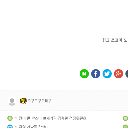
윙크 쪼꼬미 
오쿠오쿠오타쿠
많이 큰 박스티 르세라핌 김채원 검정핫팬츠
N
하영 갸날픈 각선미
N