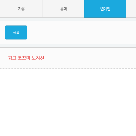
자유
유머
연예인
목록
윙크 쪼꼬미 노지선