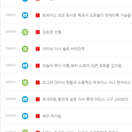
트와이스 모모 화이트 목초커 오프숄더 란제리룩 가슴골
168045
N
김희정 인별
168044
N
아이브 이서 솔로 바닥안무
168043
N
오늘자 루이 비통 뷰티 스토어 오픈 포토콜 김지원
168042
N
쪼그려 앉아서 팬들과 소통하는 트와이스 사나 팬서비스
168041
N
르세라핌 홍은채 일본 지바 롯데 마린스 시구 260805
168040
N
배우 하지원
168039
N