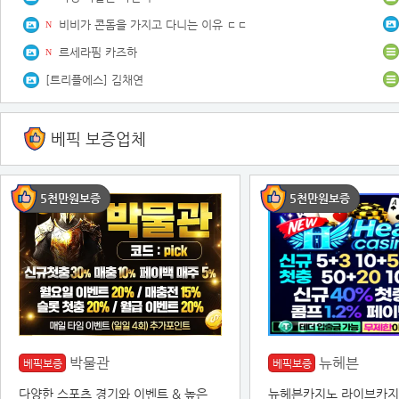
비비가 콘돔을 가지고 다니는 이유 ㄷㄷ
N
르세라핌 카즈하
N
[트리플에스] 김채연
베픽 보증업체
5천만원보증
5천만원보증
박물관
뉴헤븐
베픽보증
베픽보증
다양한 스포츠 경기와 이벤트 & 높은
뉴헤븐카지노 라이브카지