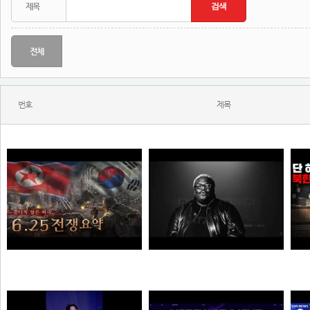
전체
번호
제목
한 편으로 알아보는 6.25전쟁
KITSCHKRIEG - du bist gut genug without SHIRIN DAVID
N
N
N
질주머신
소주반샷