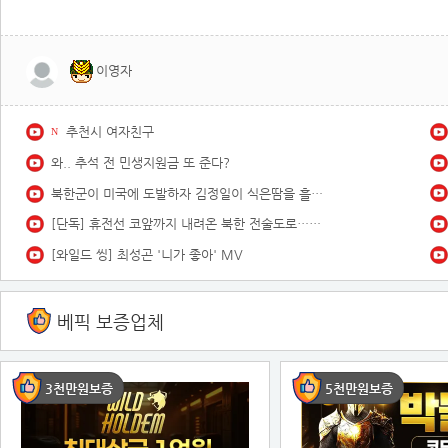
이영자
추천시 여자친구
N
와.. 추석 전 민생지원금 또 준다?
북한군이 미국에 도발하자 김정일이 식은땀을 흘린 이유
[단독] 휴전선 코앞까지 내려온 북한 전술도로…위성사진으로 보니
[와일드 씽] 최성곤 '니가 좋아' MV
베픽 보증업체
3천만원보증
5천만원보증