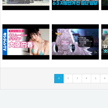
0:41 할아버지 대담한거보소 영압지리네
신천지, 6·3 지방선거 전 민주당 집단 입당…수도권 지역
오쿠오쿠오타쿠
떨어진원숭이
Call Of Silence - Clear Sky remix • Cover: Mirai | Atack on titan ost | Cover - Vtuber
【4Kムービーグラビア】OL×コスプレイヤーの二刀流ヒロイン #大原円香 ちゃんが再登場！“殻を破る”をテーマに可愛らしさも破壊力もパワーアップした水着撮影に最高画質で没入密着！【メイキング】
1
2
3
4
5
6
타짜신정환
손나은