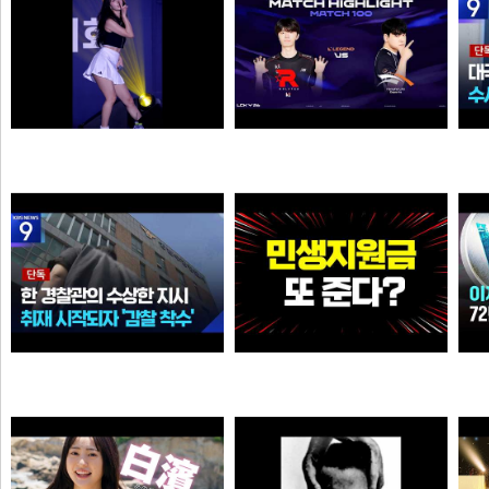
추천시 여자친구
39:38 유나라 레전드
N
N
N
이영자
물음표
[단독] “안 데려와도 임의동행에 ‘죄명 바꾸기’”…경찰서 조직적 개입?
와.. 추석 전 민생지원금 또 준다?
크롬
이영자