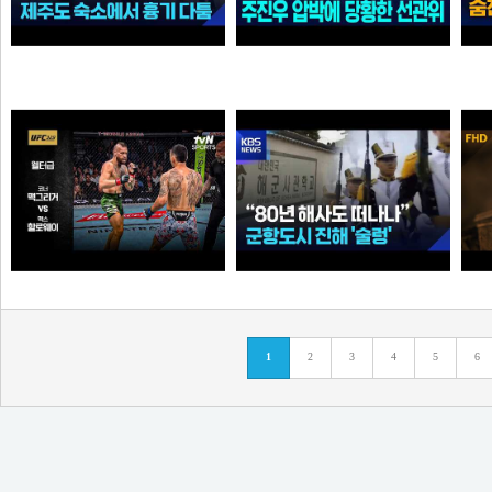
불법 체류하던 중국인들...제주도 숙소에서 흉기 다툼
"선관위 서버는 건드리면 안돼?" 주진우 압박에 '당황'한 선관위 사무총장142142421
아이언맨
가습기
[UFC] 코너 맥그리거 vs 맥스 할로웨이
“80년 해사도 진해 떠나나”…술렁이는 군항도시 /
1
2
3
4
5
6
순대국
순대국