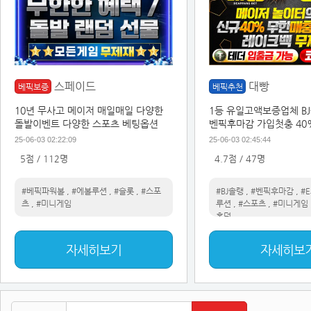
스페이드
대빵
베픽보증
베픽추천
10년 무사고 메이저 매일매일 다양한
1등 유일고액보증업체 B
돌발이벤트 다양한 스포츠 베팅옵션
벤픽후마감 가입첫충 40
벤트
25-06-03 02:22:09
25-06-03 02:45:44
5점 / 112명
4.7점 / 47명
#베픽파워볼
,
#에볼루션
,
#슬롯
,
#스포
#BJ솔랭
,
#벤픽후마감
,
#
츠
,
#미니게임
루션
,
#스포츠
,
#미니게임
홀덤
자세히보기
자세히보