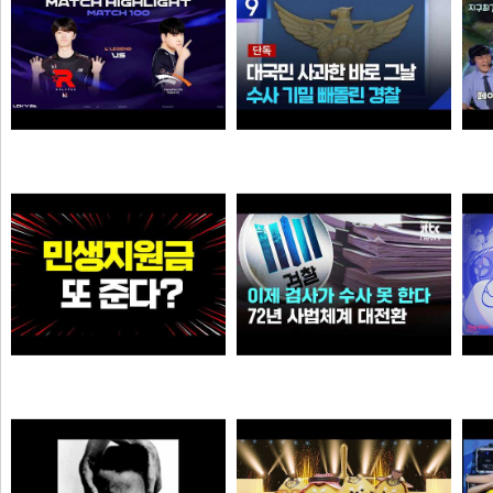
39:38 유나라 레전드
[단독] ‘장윤기’ 논란인데…‘경찰관 뺑소니’ 수사 빼돌린 경찰
We
N
N
물음표
크롬
와.. 추석 전 민생지원금 또 준다?
이제 검사가 직접 수사 못 한다…72년 사법체계 대전환421421
이영자
가습기