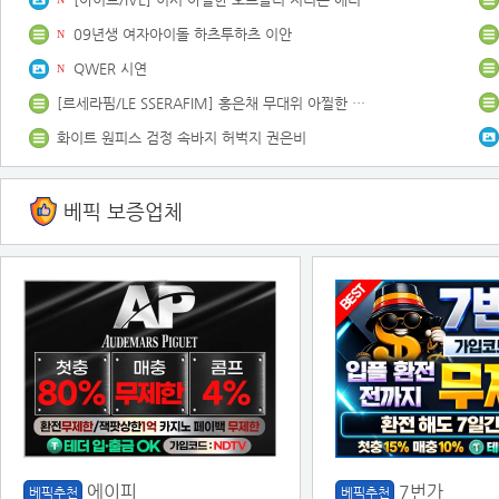
09년생 여자아이돌 하츠투하츠 이안
N
QWER 시연
N
[르세라핌/LE SSERAFIM] 홍은채 무대위 아찔한 춤선 지리는 순간
화이트 원피스 검정 속바지 허벅지 권은비
베픽 보증업체
에이피
7번가
베픽추천
베픽추천