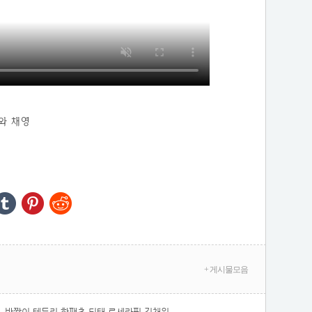
미나와 채영
+ 게시물모음
반짝이 테두리 핫팬츠 뒤태 르세라핌 김채원