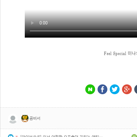
Feel Special 
곰비서
[아이브/IVE] 이서 아찔한 오프숄더 지리는 애티튜드
N