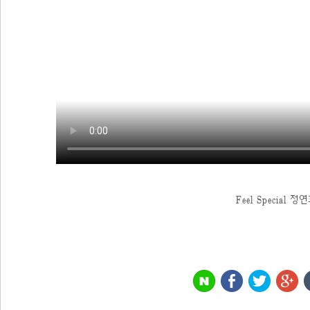
Feel Special 