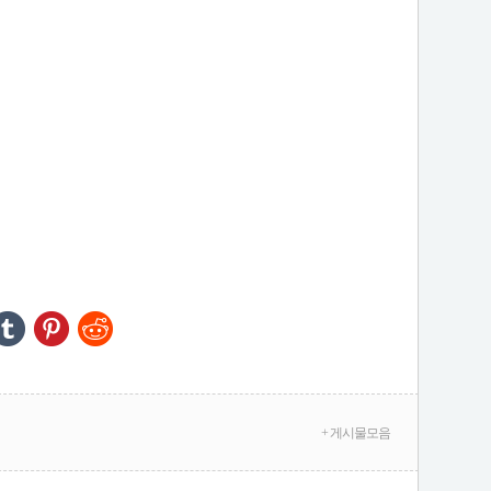
+ 게시물모음