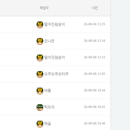
작성자
시간
떨어진원숭이
26-08-06 12:25
손나은
26-08-06 12:16
떨어진원숭이
26-08-06 12:15
오쿠오쿠오타쿠
26-08-06 12:05
애플
26-08-06 10:44
픽도리
26-08-06 10:41
해골
26-08-06 10:40