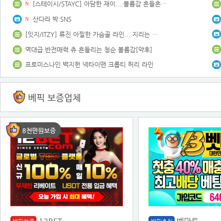
[스테이시/STAYC] 아담한 재이....볼륨감 흔들흔들.mp4
N
산다라 박 SNS
N
[잇지/ITZY] 류진 아찔한 가슴골 라인....지리는 퍼포먼스.mp4
역대급 반전매력 츄 흔들리는 청순 볼륨감[약후]
프로미스나인 백지헌 넥타이맨 크롭티 허리 라인
베픽 보증업체
8천만원보증