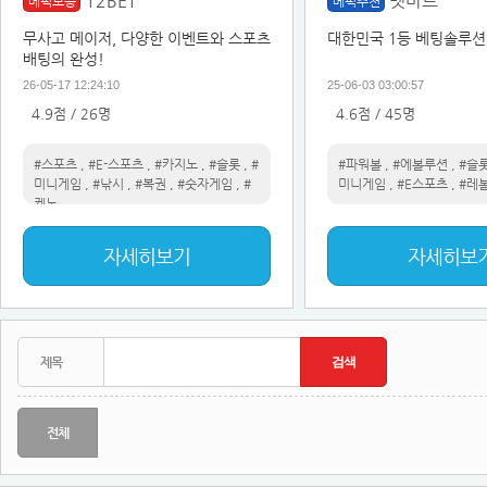
12BET
벳마트
베픽보증
베픽추천
무사고 메이저, 다양한 이벤트와 스포츠
대한민국 1등 베팅솔루션
배팅의 완성!
26-05-17 12:24:10
25-06-03 03:00:57
4.9점 / 26명
4.6점 / 45명
#스포츠
,
#E-스포츠
,
#카지노
,
#슬롯
,
#
#파워볼
,
#에볼루션
,
#슬
미니게임
,
#낚시
,
#복권
,
#숫자게임
,
#
미니게임
,
#E스포츠
,
#레
케노
자세히보기
자세히보
전체